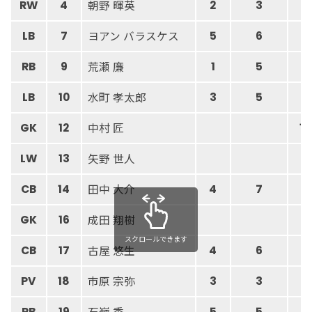
朝野 暉英
RW
4
2
3
ヨアン バラスケス
LB
7
5
6
荒瀬 廉
RB
9
1
5
水町 孝太郎
LB
10
3
5
中村 匠
GK
12
12
矢野 世人
LW
13
田中 大介
CB
14
4
7
成田 翔樹
GK
16
スクロールできます
古屋 悠生
CB
17
4
6
市原 宗弥
PV
18
3
3
石嶺 秀
RB
19
5
5