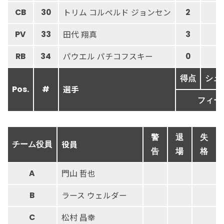
トリム コルペルド ジョンセン
CB
30
2
2
田代 翔真
PV
33
3
4
パウエル パチコフスキー
RB
34
0
1
得点
シュ
選手
Pos.
#
フィー
警
退
失
役員
チーム役員
告
場
格
門山 哲也
A
ラース ウェルダー
B
松村 昌幸
C