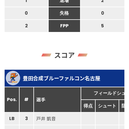
1
退場
2
0
失格
0
2
FPP
5
スコア
豊田合成ブルーファルコン名古屋
フィールドシュ
選手
Pos.
#
得点
シュート
阻
戸井 凱音
LB
3