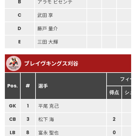
アラモ ビセンテ
B
武田 享
C
藤戸 量介
D
三田 大輝
E
ブレイヴキングス刈谷
フィー
選手
Pos.
#
得点
シュ
平尾 克己
GK
1
松下 海
CB
3
2
2
富永 聖也
LB
8
0
1