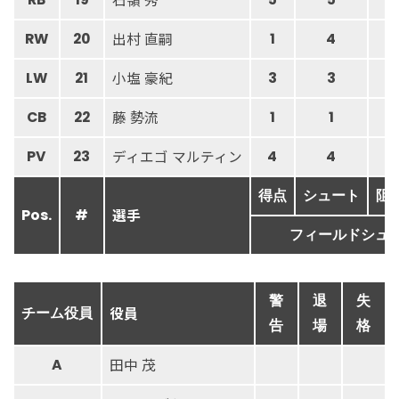
出村 直嗣
RW
20
1
4
小塩 豪紀
LW
21
3
3
藤 勢流
CB
22
1
1
ディエゴ マルティン
PV
23
4
4
得点
シュート
阻
選手
Pos.
#
フィールドシュ
警
退
失
役員
チーム役員
告
場
格
田中 茂
A