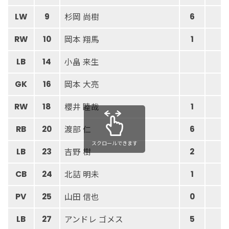
杉岡 尚樹
LW
9
6
7
岡本 翔馬
RW
10
1
2
小畠 来生
LB
14
岡本 大亮
GK
16
櫻井 睦哉
RW
18
1
5
渡部 仁
RB
20
6
1
スクロールできます
吉野 樹
LB
23
2
2
北詰 明未
CB
24
1
1
山田 信也
PV
25
0
2
アンドレ ゴメス
LB
27
5
6