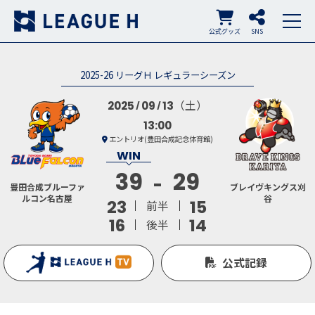
公式グッズ
SNS
2025-26 リーグＨ レギュラーシーズン
（土）
2025
09
13
13:00
エントリオ(豊田合成記念体育館)
39
29
豊田合成ブルーファ
ブレイヴキングス刈
ルコン名古屋
谷
23
15
前半
16
14
後半
公式記録