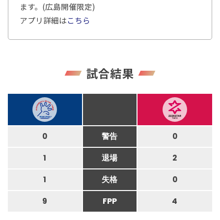
ます。(広島開催限定)
アプリ詳細は
こちら
試合結果
0
警告
0
1
退場
2
1
失格
0
9
FPP
4