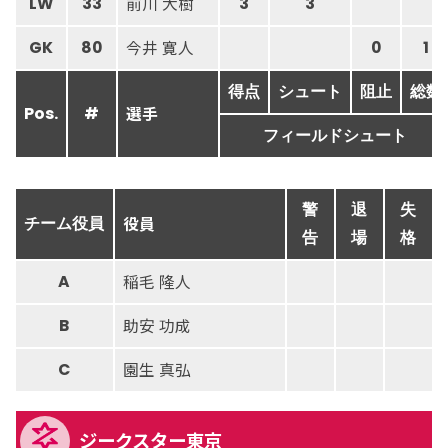
前川 大樹
LW
33
3
3
今井 寛人
GK
80
0
1
得点
シュート
阻止
総数
選手
Pos.
#
フィールドシュート
警
退
失
役員
チーム役員
告
場
格
稲毛 隆人
A
助安 功成
B
園生 真弘
C
ジークスター東京