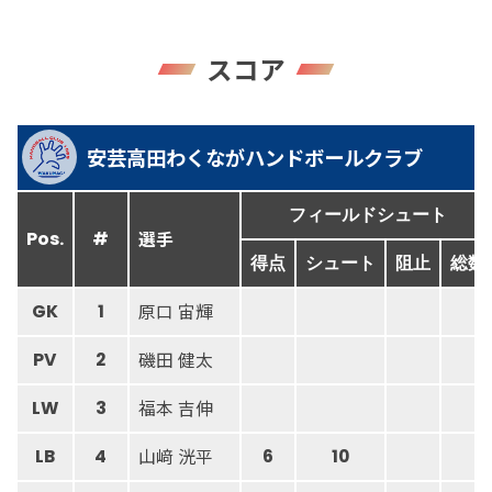
スコア
安芸高田わくながハンドボールクラブ
フィールドシュート
選手
Pos.
#
得点
シュート
阻止
総数
原口 宙輝
GK
1
磯田 健太
PV
2
福本 吉伸
LW
3
山﨑 洸平
LB
4
6
10