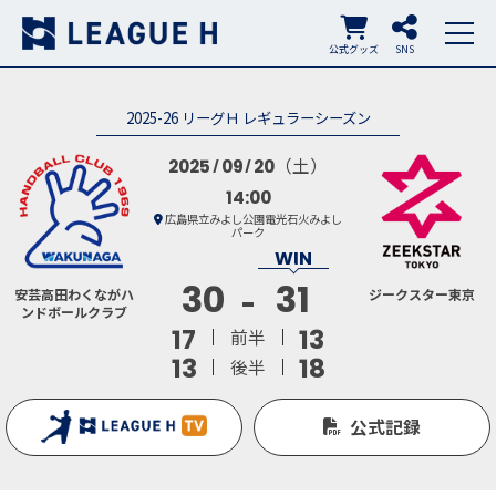
公式グッズ
SNS
2025-26 リーグＨ レギュラーシーズン
（土）
2025
09
20
14:00
広島県立みよし公園電光石火みよし
パーク
30
31
安芸高田わくながハ
ジークスター東京
ンドボールクラブ
17
13
前半
13
18
後半
公式記録