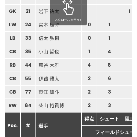
岩下 祐太
GK
21
1
スクロールできます
宮本 辰弥
LW
24
0
1
信太 弘樹
LB
33
0
1
小山 哲也
CB
35
1
4
蔦谷 大雅
RB
44
4
8
伊禮 雅太
CB
55
2
6
東江 雄斗
CB
77
2
3
柴山 裕貴博
RW
84
2
3
得点
シュート
阻止
選手
Pos.
#
フィールドシュー