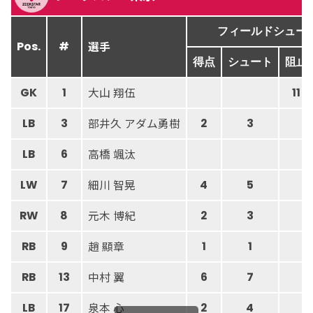
フィールドシュー
選手
Pos.
#
得点
シュート
阻止
大山 翔伍
GK
1
11
部井久 アダム勇樹
LB
3
2
3
高橋 颯汰
LB
6
細川 智晃
LW
7
4
5
元木 博紀
RW
8
2
3
趙 顯章
RB
9
1
1
中村 翼
RB
13
6
7
泉本 心
LB
17
2
4