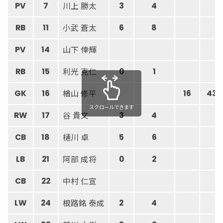
川上 勝太
PV
7
3
4
小武 蒼太
RB
11
6
8
山下 倖輝
PV
14
利光 克仁
RB
15
0
1
楢山 修平
GK
16
16
43
スクロールできます
谷 貴文
RW
17
3
4
樋川 卓
CB
18
5
6
阿部 成将
LB
21
0
2
中村 仁宣
CB
22
根路銘 泰成
LW
24
2
4