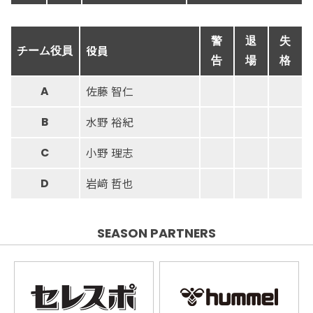
警
退
失
役員
チーム役員
告
場
格
佐藤 智仁
A
水野 裕紀
B
小野 理志
C
岩﨑 哲也
D
SEASON PARTNERS