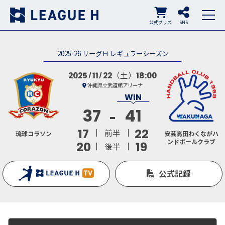
公式グッズ
SNS
2025-26 リーグＨ レギュラーシーズン
（土）
2025
11
22
18:00
沖縄県立武道館アリーナ
37
41
17
22
前半
琉球コラソン
安芸高田わくながハ
ンドボールクラブ
20
19
後半
公式記録