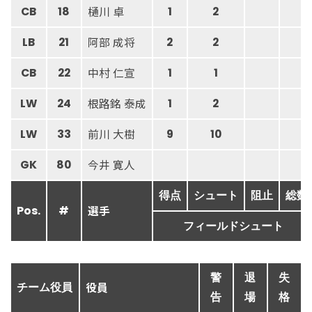
樋川 卓
CB
18
1
2
阿部 成将
LB
21
2
2
中村 仁宣
CB
22
1
1
根路銘 泰成
LW
24
1
2
前川 大樹
LW
33
9
10
今井 寛人
GK
80
得点
シュート
阻止
総数
選手
Pos.
#
フィールドシュート
警
退
失
役員
チーム役員
告
場
格