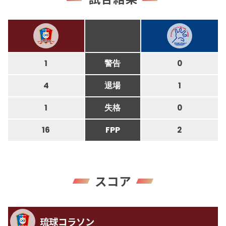
1
警告
0
4
退場
1
1
失格
0
16
FPP
2
スコア
琉球コラソン