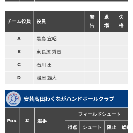
警
退
失
役員
チーム役員
告
場
格
黒島 宣昭
A
東長濱 秀吉
B
石川 出
C
照屋 雄大
D
安芸高田わくながハンドボールクラブ
フィールドシュート
選手
Pos.
#
得点
シュート
阻止
総数