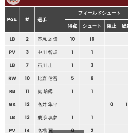
フィールドシュート
選手
Pos.
#
得点
シュート
阻止
総数
野尻 雄偉
LB
2
10
16
中川 智規
PV
3
1
1
石川 出
LB
7
1
3
比嘉 信吾
RW
10
5
6
吳 堉錫
RB
11
1
1
髙井 隼平
GK
12
0
1
乗添 凜夢
LB
13
1
1
髙橋 翼
PV
14
0
2