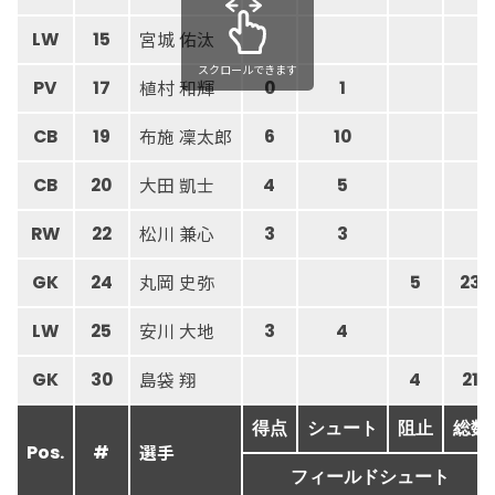
宮城 佑汰
LW
15
スクロールできます
植村 和輝
PV
17
0
1
布施 凜太郎
CB
19
6
10
大田 凱士
CB
20
4
5
松川 兼心
RW
22
3
3
丸岡 史弥
GK
24
5
23
安川 大地
LW
25
3
4
島袋 翔
GK
30
4
21
得点
シュート
阻止
総数
選手
Pos.
#
フィールドシュート