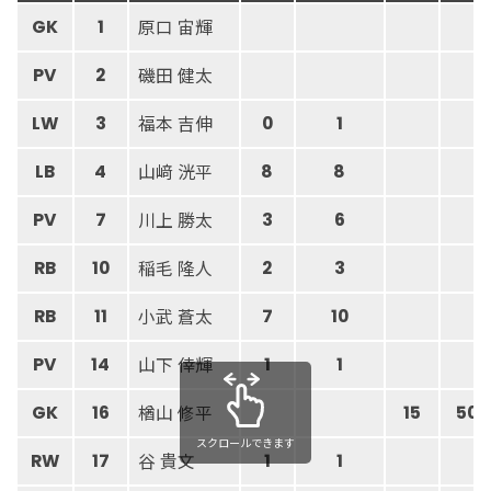
原口 宙輝
GK
1
磯田 健太
PV
2
福本 吉伸
LW
3
0
1
山﨑 洸平
LB
4
8
8
川上 勝太
PV
7
3
6
稲毛 隆人
RB
10
2
3
小武 蒼太
RB
11
7
10
山下 倖輝
PV
14
1
1
楢山 修平
GK
16
15
50
スクロールできます
谷 貴文
RW
17
1
1