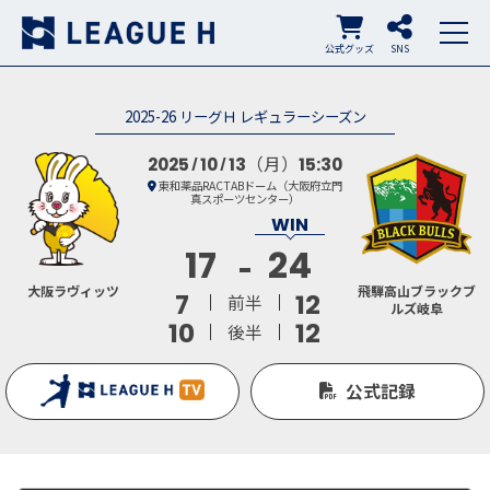
公式グッズ
SNS
2025-26 リーグＨ レギュラーシーズン
（月）
2025
10
13
15:30
東和薬品RACTABドーム（大阪府立門
真スポーツセンター）
17
24
大阪ラヴィッツ
飛騨高山ブラックブ
7
12
前半
ルズ岐阜
10
12
後半
公式記録