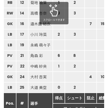
菊地 柚葉
RB
12
1
2
高橋 杏奈
RW
14
3
3
スクロールできます
邉木薗 結衣
GK
16
7
15
小川 玲菜
LB
17
2
3
永嶋 萌々子
LB
19
角森 彩
PV
21
6
8
中嶋 紗央
PV
22
1
2
大村 杏実
GK
24
4
10
大道 美空
LB
25
0
2
得点
シュート
阻止
総数
選手
Pos.
#