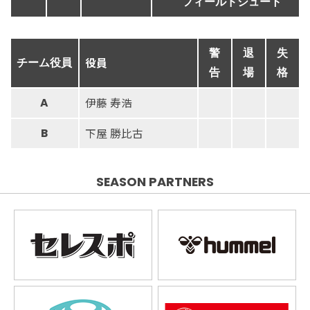
フィールドシュート
警
退
失
役員
チーム役員
告
場
格
伊藤 寿浩
A
下屋 勝比古
B
SEASON PARTNERS