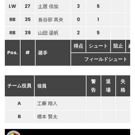
土居 佳加
LW
27
3
5
長谷部 真央
RB
35
0
1
山田 遥帆
RB
39
2
5
得点
シュート
阻止
総
選手
Pos.
#
フィールドシュート
警
退
失
役員
チーム役員
告
場
格
工藤 翔人
A
橋本 賢太
B