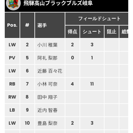
飛騨高山ブラックブルズ岐阜
フィールドシュート
選手
Pos.
#
得点
シュート
阻止
総数
小川 稚葉
LW
2
2
3
阿礼 梨那
PV
5
0
1
近藤 百々花
LW
6
小林 可奈
RB
7
4
11
田中 翔子
RW
8
近内 智春
LB
9
豊島 梨奈
LW
10
2
3