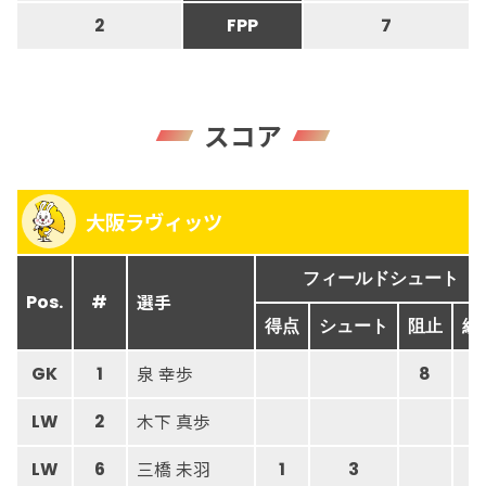
2
FPP
7
スコア
大阪ラヴィッツ
フィールドシュート
選手
Pos.
#
得点
シュート
阻止
総
泉 幸歩
GK
1
8
2
木下 真歩
LW
2
三橋 未羽
LW
6
1
3