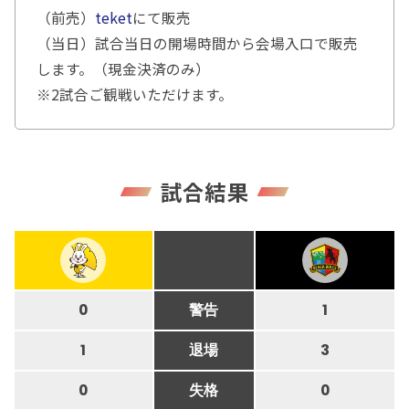
（前売）
teket
にて販売
（当日）試合当日の開場時間から会場入口で販売
します。（現金決済のみ）
※2試合ご観戦いただけます。
試合結果
0
警告
1
1
退場
3
0
失格
0