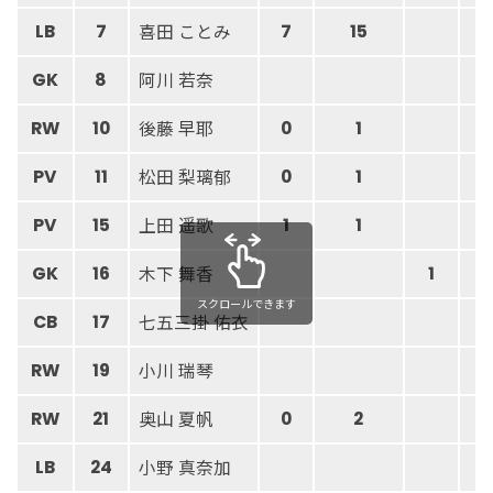
喜田 ことみ
LB
7
7
15
阿川 若奈
GK
8
後藤 早耶
RW
10
0
1
松田 梨璃郁
PV
11
0
1
上田 遥歌
PV
15
1
1
木下 舞香
GK
16
1
2
スクロールできます
七五三掛 佑衣
CB
17
小川 瑞琴
RW
19
奥山 夏帆
RW
21
0
2
小野 真奈加
LB
24