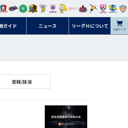
ンマ
ービ
オレ
ラヴ
フォ
イプ
ルネ
コラ
ック
名古
シラ
トピ
クヤ
ーレ
ー石
ット
ィッ
ーレ
ルレ
ード
ソン
ブル
屋
ソル
ンデ
鹿児
戦ガイド
富山
川
ニュース
アイ
ツ
リーグＨについて
岡山
ッズ
公式グッズ
佐賀
ズ岐
香川
ィー
島
リス
広島
阜
ズ
登録/抹消