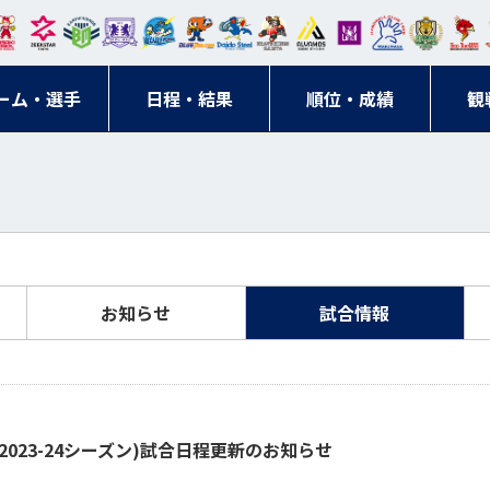
東日
オー
クス
ドリ
寺ブ
ーフ
バモ
ンウ
BM
ニッ
キン
エゾ
ハン
本レ
ソル
ター
ーム
ルー
ァル
ス大
ルヴ
東
クス
グス
ン
ドボ
ーム・選手
ガロ
埼玉
東京
日程・結果
ス
サン
コン
順位・成績
阪
ス福
観
京・
東海
刈谷
ール
ッソ
ダー
名古
岡
神奈
クラ
宮城
屋
川
ブ
お知らせ
試合情報
(2023-24シーズン)試合日程更新のお知らせ