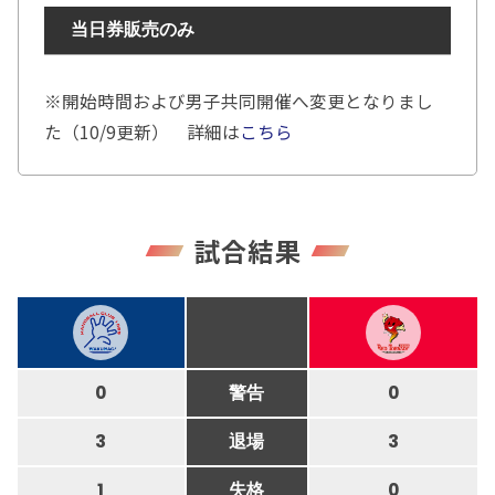
当日券販売のみ
※開始時間および男子共同開催へ変更となりまし
た（10/9更新） 詳細は
こちら
試合結果
0
警告
0
3
退場
3
1
失格
0