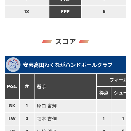
13
FPP
6
スコア
安芸高田わくながハンドボールクラブ
フィール
選手
Pos.
#
得点
シュー
原口 宙輝
GK
1
福本 吉伸
LW
3
1
1