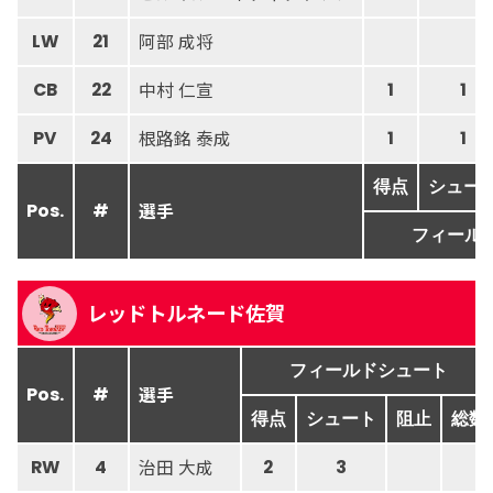
阿部 成将
LW
21
中村 仁宣
CB
22
1
1
根路銘 泰成
PV
24
1
1
得点
シュー
選手
Pos.
#
フィール
レッドトルネード佐賀
フィールドシュート
選手
Pos.
#
得点
シュート
阻止
総数
治田 大成
RW
4
2
3