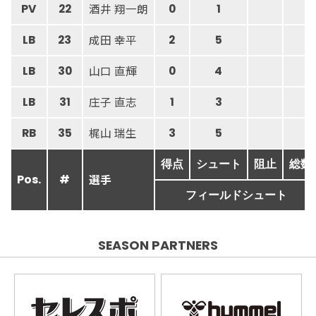
酒井 翔一朗
PV
22
0
1
成田 幸平
LB
23
2
5
山口 直輝
LB
30
0
4
庄子 直志
LB
31
1
3
梶山 瑞生
RB
35
3
5
得点
シュート
阻止
総数
選手
Pos.
#
フィールドシュート
SEASON PARTNERS