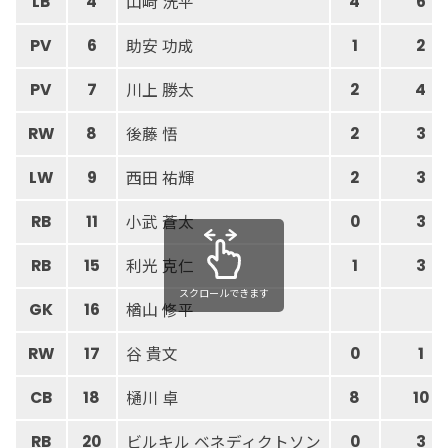
山﨑 洸平
LB
4
4
6
助安 功成
PV
6
1
2
川上 勝太
PV
7
2
4
後藤 悟
RW
8
2
3
西田 祐輝
LW
9
2
3
小武 蒼太
RB
11
0
3
利光 克仁
RB
15
1
3
スクロールできます
楢山 修平
GK
16
谷 貴文
RW
17
0
1
樋川 卓
CB
18
8
10
ビルキル ベネディクトソン
RB
20
0
3