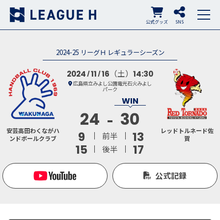
公式グッズ
SNS
2024-25 リーグＨ レギュラーシーズン
（土）
2024
11
16
14:30
広島県立みよし公園電光石火みよし
パーク
24
30
安芸高田わくながハ
レッドトルネード佐
9
13
前半
ンドボールクラブ
賀
15
17
後半
公式記録