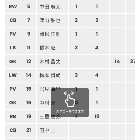
中田 航太
RW
5
1
1
津山 弘也
CB
7
2
2
岡松 正剛
PV
9
1
1
橋本 駆
LB
11
3
4
木村 昌丈
GK
12
14
37
梅本 貴朗
LW
14
3
4
岩見 海里
PV
15
1
1
中村 光
GK
16
0
1
スクロールできます
三重 樹弥
RB
19
7
10
田中 圭
CB
21