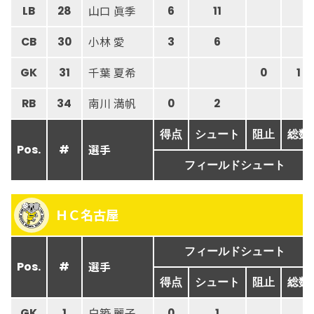
山口 眞季
LB
28
6
11
小林 愛
CB
30
3
6
千葉 夏希
GK
31
0
1
南川 満帆
RB
34
0
2
得点
シュート
阻止
総数
選手
Pos.
#
フィールドシュート
ＨＣ名古屋
フィールドシュート
選手
Pos.
#
得点
シュート
阻止
総数
白築 麗子
GK
1
0
1