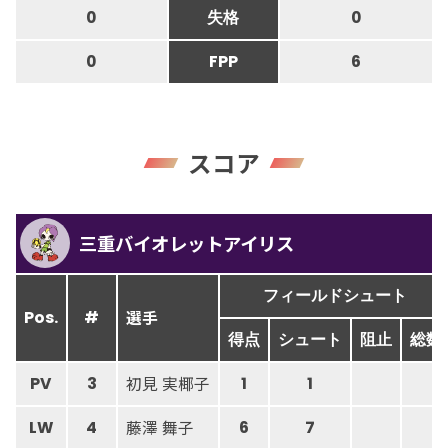
0
失格
0
0
FPP
6
スコア
三重バイオレットアイリス
フィールドシュート
選手
Pos.
#
得点
シュート
阻止
総数
初見 実椰子
PV
3
1
1
藤澤 舞子
LW
4
6
7