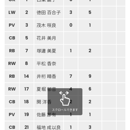
徳田 百合子
LW
2
3
5
茂木 咲良
PV
3
0
1
花井 美月
CB
5
塚邊 美夏
RB
7
1
2
平松 香奈
RW
8
井桁 晴香
RB
14
7
9
夏堀 郁音
RW
17
4
6
関 洋香
CB
18
2
2
スクロールできます
佐藤 那有
PV
19
1
1
福地 成以良
CB
21
1
3