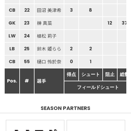
田沼 美津希
CB
22
3
8
榊 真菜
GK
23
12
37
植松 莉子
LW
24
鈴木 姫らら
LB
25
2
2
樋口 怜於奈
CB
55
0
1
得点
シュート
阻止
総数
選手
Pos.
#
フィールドシュート
SEASON PARTNERS