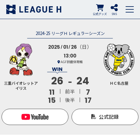
公式グッズ
SNS
2024-25 リーグＨ レギュラーシーズン
（日）
2025
01
26
13:00
AGF鈴鹿体育館
26
24
三重バイオレットア
ＨＣ名古屋
イリス
11
7
前半
15
17
後半
公式記録