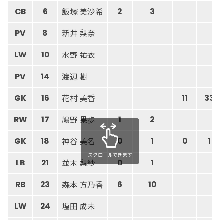
飯塚 美沙希
CB
6
2
3
新井 梨奈
PV
8
水野 祐衣
LW
10
渡辺 樹
PV
14
花村 美香
GK
16
11
33
鳩野 果歩
RW
17
1
2
神谷 美名
GK
18
0
1
0
1
スクロールできます
並木 梨紗
LB
21
0
1
森本 方乃香
RB
23
6
10
塩田 成未
LW
24