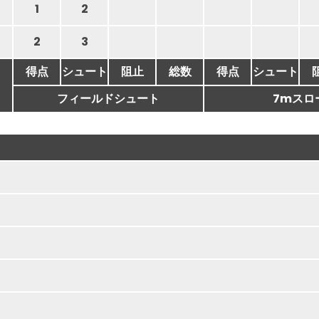
1
2
2
3
得点
シュート
阻止
総数
得点
シュート
フィールドシュート
7mスロ