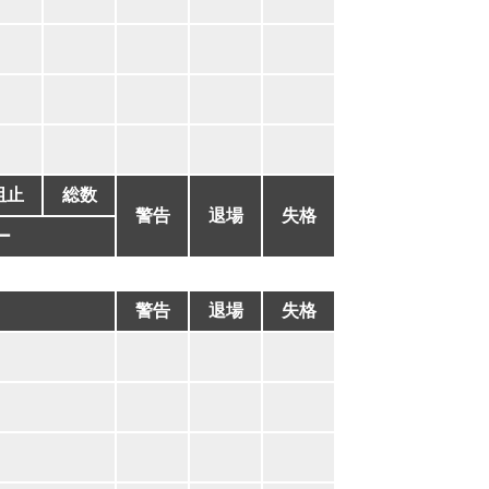
阻止
総数
警告
退場
失格
ー
警告
退場
失格