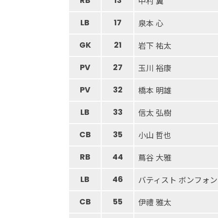
RB
13
中村 翼
LB
17
泉本 心
GK
21
岩下 祐太
PV
27
玉川 裕康
PV
32
橋本 明雄
LB
33
信太 弘樹
CB
35
小山 哲也
RB
44
蔦谷 大雅
LB
46
バティスト ボンフォン
CB
55
伊禮 雅太