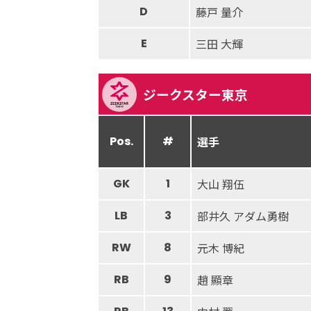
D
藤戸 量介
E
三田 大輝
ジークスター東京
Pos.
#
選手
GK
1
大山 翔伍
LB
3
部井久 アダム勇樹
RW
8
元木 博紀
RB
9
趙 顯章