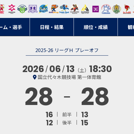
東日
オー
クス
ドリ
寺ブ
ーフ
バモ
ンウ
BM
ニッ
キン
エゾ
ハン
本レ
ソル
ター
ーム
ルー
ァル
ス大
ルヴ
東
クス
グス
ン
ドボ
ーム・選手
ガロ
埼玉
東京
日程・結果
ス
サン
コン
順位・成績
阪
ス福
観
京・
東海
刈谷
ール
ッソ
ダー
名古
岡
神奈
クラ
2025-26 リーグＨ プレーオフ
宮城
屋
川
ブ
2026
06
13
18:30
（土）
国立代々木競技場 第一体育館
28
28
16
13
前半
12
15
後半