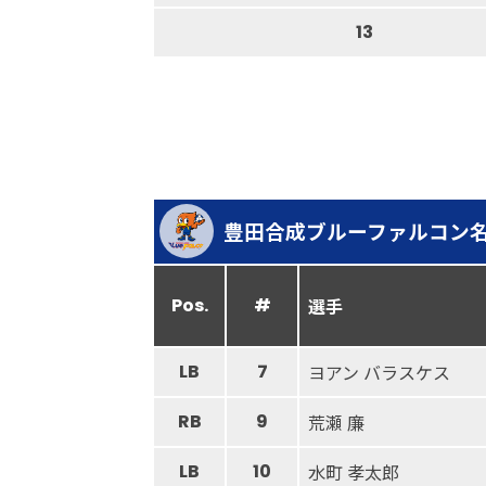
13
豊田合成ブルーファルコン
Pos.
#
選手
LB
7
ヨアン バラスケス
RB
9
荒瀬 廉
LB
10
水町 孝太郎