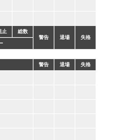
阻止
総数
警告
退場
失格
ー
警告
退場
失格