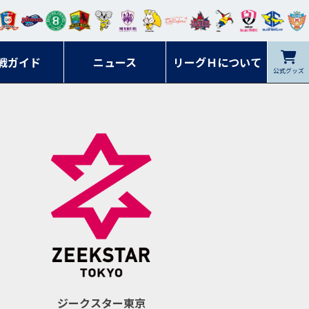
ンマ
ービ
オレ
ラヴ
フォ
イプ
ルネ
コラ
ック
名古
シラ
トピ
クヤ
ーレ
ー石
ット
ィッ
ーレ
ルレ
ード
ソン
ブル
屋
ソル
ンデ
鹿児
戦ガイド
富山
川
ニュース
アイ
ツ
リーグＨについて
岡山
ッズ
公式グッズ
佐賀
ズ岐
香川
ィー
島
リス
広島
阜
ズ
ジークスター東京