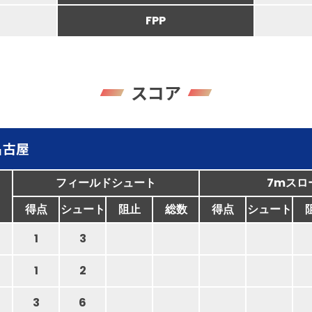
FPP
スコア
名古屋
フィールドシュート
7mスロ
得点
シュート
阻止
総数
得点
シュート
1
3
1
2
3
6