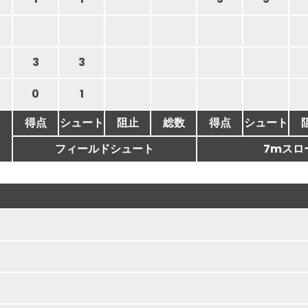
3
3
0
1
得点
シュート
阻止
総数
得点
シュート
フィールドシュート
7mスロ