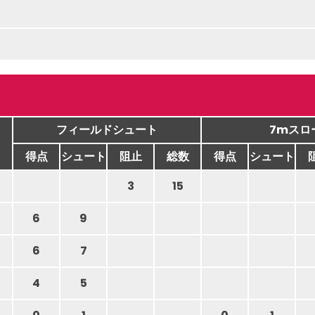
フィールドシュート
7mスロ
得点
シュート
阻止
総数
得点
シュート
3
15
6
9
6
7
4
5