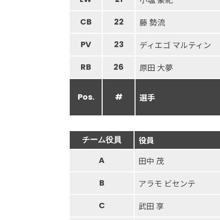
CB
22
藤 勢流
PV
23
ディエゴ マルティン
RB
26
原田 大夢
Pos.
#
選手
チーム役員
役員
A
田中 茂
B
アラモ ビセンテ
C
武田 享