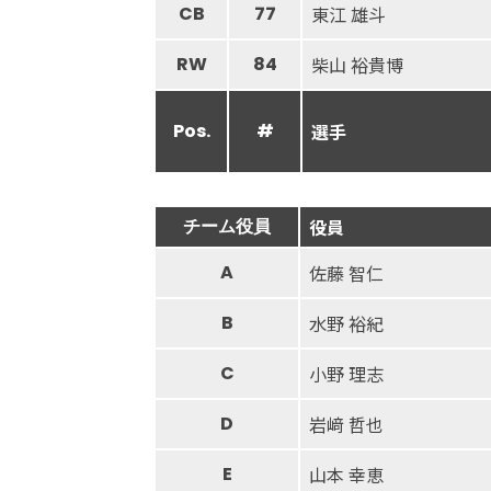
CB
77
東江 雄斗
RW
84
柴山 裕貴博
Pos.
#
選手
チーム役員
役員
A
佐藤 智仁
B
水野 裕紀
C
小野 理志
D
岩﨑 哲也
E
山本 幸恵