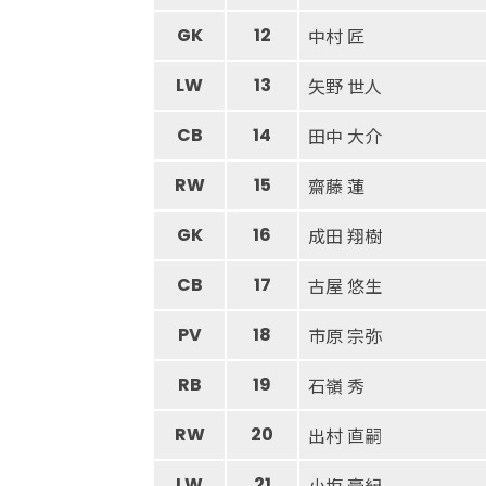
GK
12
中村 匠
LW
13
矢野 世人
CB
14
田中 大介
RW
15
齋藤 蓮
GK
16
成田 翔樹
CB
17
古屋 悠生
PV
18
市原 宗弥
RB
19
石嶺 秀
RW
20
出村 直嗣
LW
21
小塩 豪紀