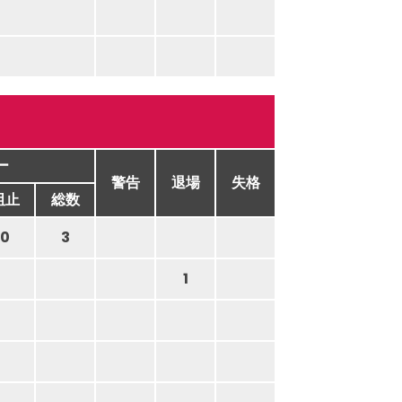
ー
警告
退場
失格
阻止
総数
0
3
1