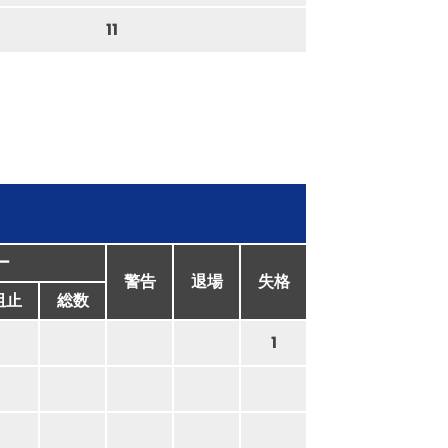
11
ー
警告
退場
失格
阻止
総数
1