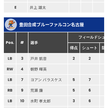
井上 雄太
E
豊田合成ブルーファルコン名古屋
フィールドシュ
選手
Pos.
#
得点
シュート
阻
戸井 凱音
LB
3
2
2
朝野 暉英
RW
4
ヨアン バラスケス
LB
7
5
7
荒瀬 廉
RB
9
5
6
水町 孝太郎
LB
10
3
6