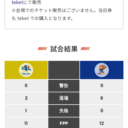
teket
にて販売
※会場でのチケット販売はございません。当日券
も teket での購入となります。
試合結果
0
警告
0
2
退場
6
1
失格
0
11
FPP
12