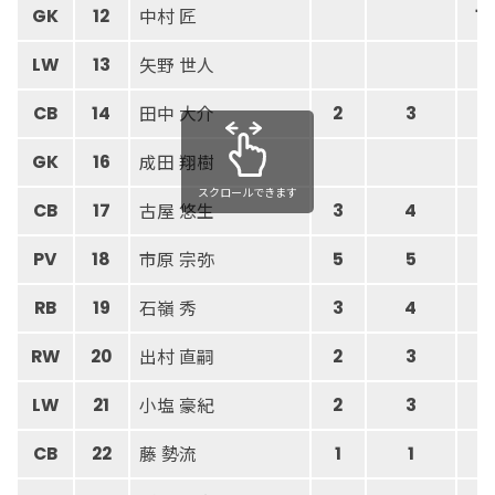
中村 匠
GK
12
13
矢野 世人
LW
13
田中 大介
CB
14
2
3
成田 翔樹
GK
16
1
スクロールできます
古屋 悠生
CB
17
3
4
市原 宗弥
PV
18
5
5
石嶺 秀
RB
19
3
4
出村 直嗣
RW
20
2
3
小塩 豪紀
LW
21
2
3
藤 勢流
CB
22
1
1