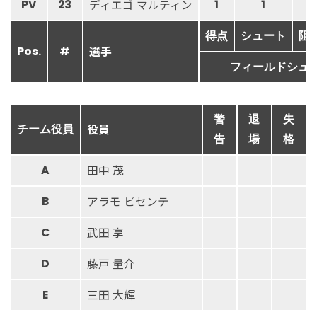
ディエゴ マルティン
PV
23
1
1
得点
シュート
阻
選手
Pos.
#
フィールドシュ
警
退
失
役員
チーム役員
告
場
格
田中 茂
A
アラモ ビセンテ
B
武田 享
C
藤戸 量介
D
三田 大輝
E