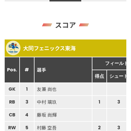
スコア
大同フェニックス東海
フィールド
選手
Pos.
#
得点
シュート
友兼 尚也
GK
1
中村 璃玖
RB
3
1
3
藤坂 尚輝
CB
4
村藤 空吾
RW
5
2
3