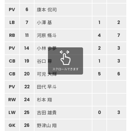
康本 侃司
PV
6
小澤 基
LB
7
1
2
河原 脩斗
RB
11
4
7
小林 歩夢
PV
14
2
3
谷口 尊
CB
19
1
3
スクロールできます
可児 大輝
CB
20
5
6
田代 早斗
PV
22
杉本 翔
RW
24
吉田 雄貴
LW
25
0
3
野津山 翔
GK
26