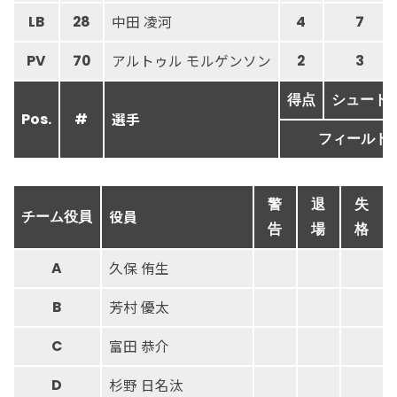
中田 凌河
LB
28
4
7
アルトゥル モルゲンソン
PV
70
2
3
得点
シュート
選手
Pos.
#
フィールド
警
退
失
役員
チーム役員
告
場
格
久保 侑生
A
芳村 優太
B
富田 恭介
C
杉野 日名汰
D