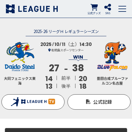
公式グッズ
SNS
2025-26 リーグＨ レギュラーシーズン
（土）
2025
10
11
14:30
枇杷島スポーツセンター
27
38
14
20
前半
大同フェニックス東
豊田合成ブルーファ
海
ルコン名古屋
13
18
後半
公式記録