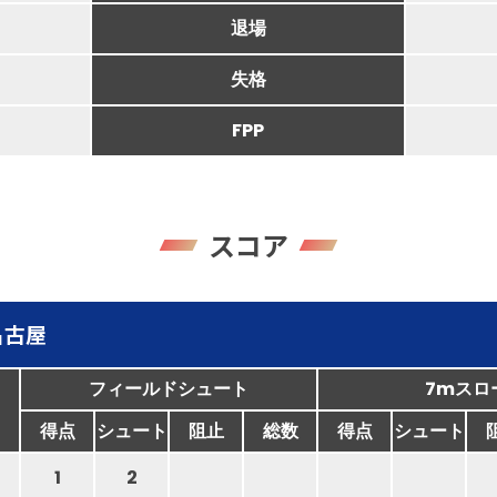
退場
失格
FPP
スコア
名古屋
フィールドシュート
7mスロ
得点
シュート
阻止
総数
得点
シュート
1
2