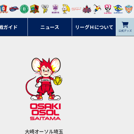
ンマ
ービ
オレ
ラヴ
フォ
イプ
ルネ
コラ
ック
名古
シラ
トピ
クヤ
ーレ
ー石
ット
ィッ
ーレ
ルレ
ード
ソン
ブル
屋
ソル
ンデ
鹿児
戦ガイド
富山
川
ニュース
アイ
ツ
リーグＨについて
岡山
ッズ
公式グッズ
佐賀
ズ岐
香川
ィー
島
リス
広島
阜
ズ
大崎オーソル埼玉