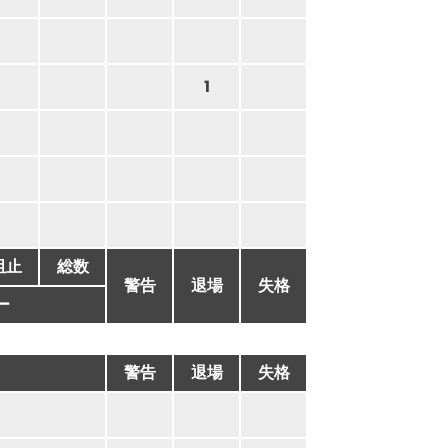
1
阻止
総数
警告
退場
失格
ー
警告
退場
失格