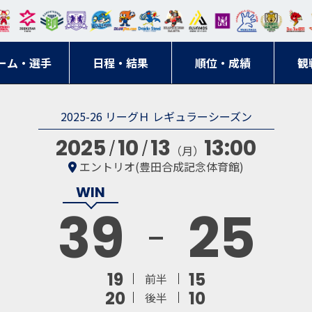
東日
オー
クス
ドリ
寺ブ
ーフ
バモ
ンウ
BM
ニッ
キン
エゾ
ハン
本レ
ソル
ター
ーム
ルー
ァル
ス大
ルヴ
東
クス
グス
ン
ドボ
ーム・選手
ガロ
埼玉
東京
日程・結果
ス
サン
コン
順位・成績
阪
ス福
観
京・
東海
刈谷
ール
ッソ
ダー
名古
岡
神奈
クラ
2025-26 リーグＨ レギュラーシーズン
宮城
屋
川
ブ
2025
10
13
13:00
（月）
エントリオ(豊田合成記念体育館)
39
25
19
15
前半
20
10
後半