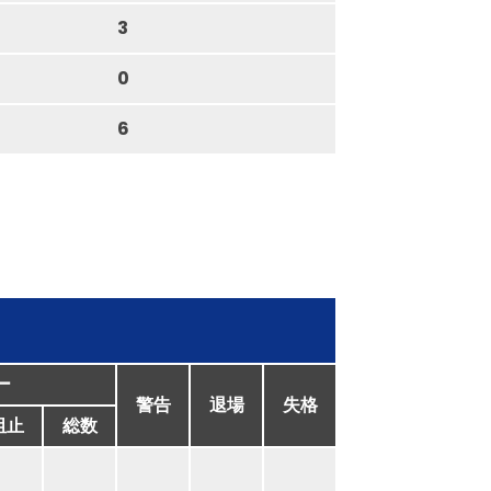
3
0
6
ー
警告
退場
失格
阻止
総数