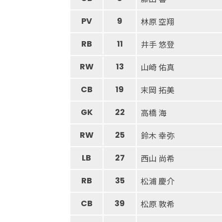
PV
9
林原 空翔
RB
11
井手 悠登
RW
13
山崎 佑真
CB
19
末岡 拓美
GK
22
高橋 海
RW
25
鈴木 幸弥
LB
27
西山 尚希
RB
35
松浦 慶介
CB
39
松原 敦希