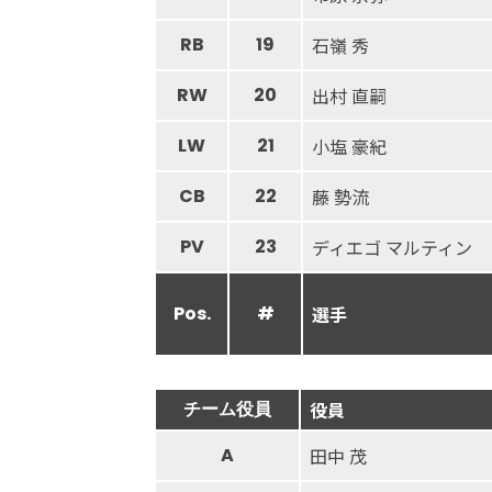
RB
19
石嶺 秀
RW
20
出村 直嗣
LW
21
小塩 豪紀
CB
22
藤 勢流
PV
23
ディエゴ マルティン
Pos.
#
選手
チーム役員
役員
A
田中 茂