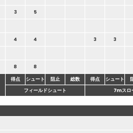
3
5
4
4
3
3
8
8
得点
シュート
阻止
総数
得点
シュート
フィールドシュート
7mスロ