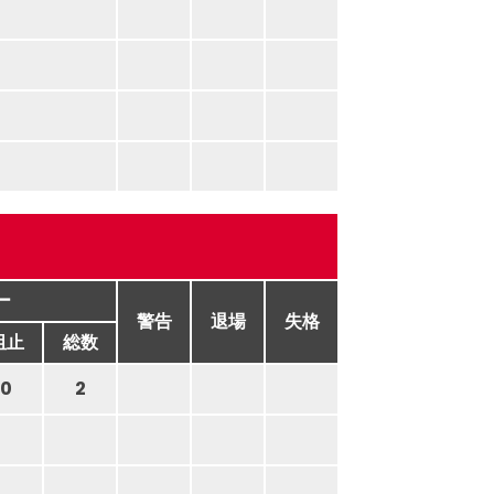
ー
警告
退場
失格
阻止
総数
0
2