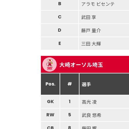
B
アラモ ビセンテ
C
武田 享
D
藤戸 量介
E
三田 大輝
大崎オーソル埼玉
Pos.
#
選手
GK
1
高光 凌
RW
5
武良 悠希
CB
8
藤田 響