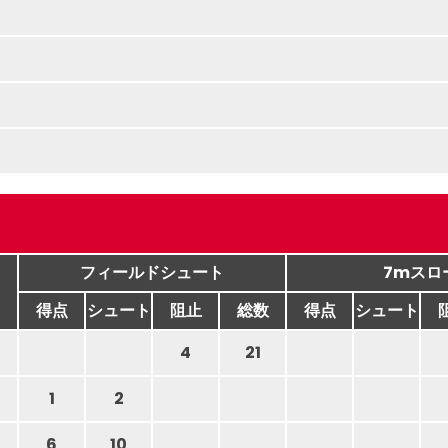
フィールドシュート
7mスロ
得点
シュート
阻止
総数
得点
シュート
4
21
1
2
6
10