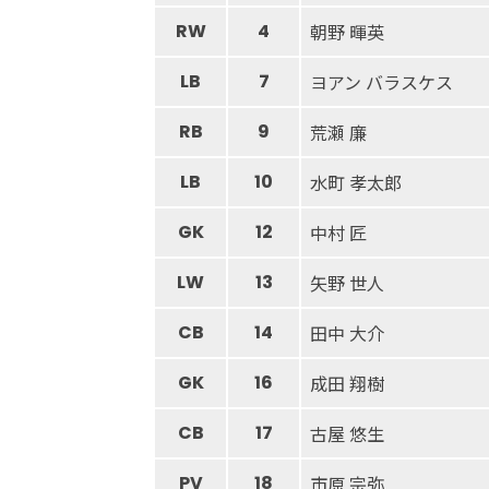
RW
4
朝野 暉英
LB
7
ヨアン バラスケス
RB
9
荒瀬 廉
LB
10
水町 孝太郎
GK
12
中村 匠
LW
13
矢野 世人
CB
14
田中 大介
GK
16
成田 翔樹
CB
17
古屋 悠生
PV
18
市原 宗弥