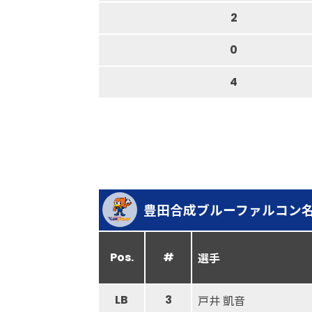
2
0
4
豊田合成ブルーファルコン
Pos.
#
選手
LB
3
戸井 凱音