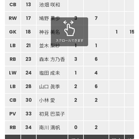
池畑 咲和
CB
13
鳩野 果歩
RW
17
3
7
神谷 美名
GK
18
1
15
スクロールできます
並木 梨紗
LB
21
1
1
森本 方乃香
RB
23
3
6
塩田 成未
LW
24
1
4
山口 眞季
LB
28
2
6
小林 愛
CB
30
2
2
初見 巴菜子
PV
33
南川 満帆
RB
34
0
2