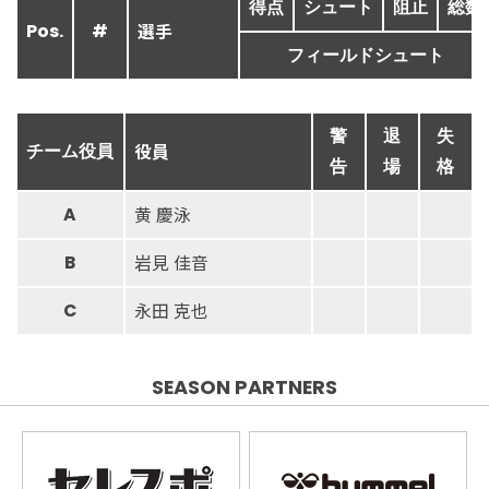
得点
シュート
阻止
総数
選手
Pos.
#
フィールドシュート
警
退
失
役員
チーム役員
告
場
格
黄 慶泳
A
岩見 佳音
B
永田 克也
C
SEASON PARTNERS