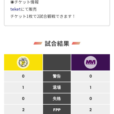
◉チケット情報
teket
にて販売
チケット1枚で2試合観戦できます！
試合結果
0
警告
0
1
退場
1
0
失格
0
2
FPP
2