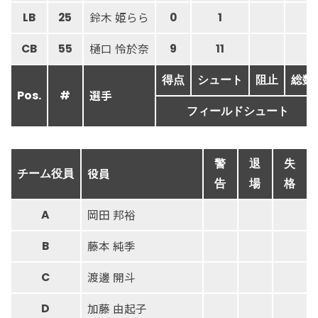
鈴木 姫らら
LB
25
0
1
樋口 怜於奈
CB
55
9
11
得点
シュート
阻止
総数
選手
Pos.
#
フィールドシュート
警
退
失
役員
チーム役員
告
場
格
岡田 邦裕
A
藤本 純季
B
渡邊 開斗
C
加藤 由起子
D