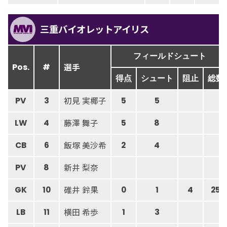
三重バイオレットアイリス
フィールドシュート
選手
Pos.
#
得点
シュート
阻止
総数
初見 実椰子
PV
3
5
5
藤澤 舞子
LW
4
5
8
飯塚 美沙希
CB
6
2
4
新井 梨奈
PV
8
碓井 鈴果
GK
10
0
1
4
25
横田 希歩
LB
11
1
3