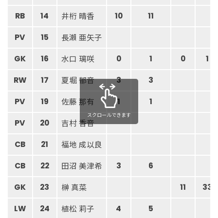
井桁 晴香
RB
14
10
11
長瀨 亜矢子
PV
15
水口 璃咲
GK
16
0
1
0
1
夏堀 郁音
RW
17
3
3
佐藤 那有
PV
19
1
1
スクロールできます
吉村 香音
PV
20
福地 成以良
CB
21
田沼 美津希
CB
22
3
6
榊 真菜
GK
23
11
33
植松 莉子
LW
24
4
5