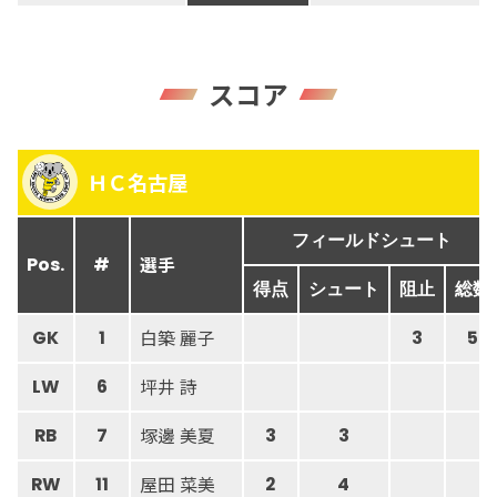
スコア
ＨＣ名古屋
フィールドシュート
選手
Pos.
#
得点
シュート
阻止
総数
白築 麗子
GK
1
3
5
坪井 詩
LW
6
塚邊 美夏
RB
7
3
3
屋田 菜美
RW
11
2
4