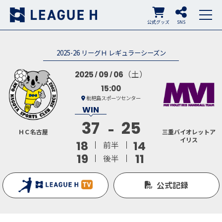
公式グッズ
SNS
2025-26 リーグＨ レギュラーシーズン
（土）
2025
09
06
15:00
枇杷島スポーツセンター
37
25
ＨＣ名古屋
三重バイオレットア
イリス
18
14
前半
19
11
後半
公式記録