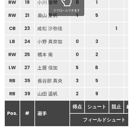
小川 瑞琴
RW
19
0
1
スクロールできます
奥山 夏帆
RW
21
1
5
成松 沙弥佳
CB
23
1
1
小野 真奈加
LB
24
0
3
橋本 南
RW
25
0
2
土居 佳加
LW
27
5
8
長谷部 真央
RB
35
3
5
山田 遥帆
RB
39
2
9
得点
シュート
阻止
総
選手
Pos.
#
フィールドシュート