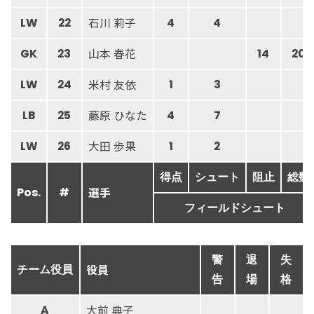
石川 莉子
LW
22
4
4
山本 春花
GK
23
14
20
米村 友依
LW
24
1
3
藤原 ひなた
LB
25
4
7
大田 歩果
LW
26
1
2
得点
シュート
阻止
総数
選手
Pos.
#
フィールドシュート
警
退
失
役員
チーム役員
告
場
格
大前 典子
A