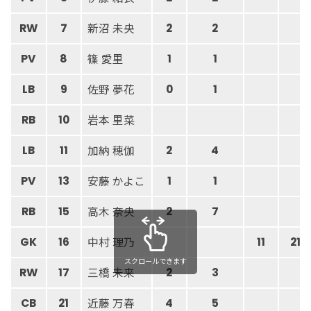
新沼 未央
RW
7
2
2
篠 愛里
PV
8
1
1
佐野 夢花
LB
9
0
1
岩本 里菜
RB
10
加納 穂伽
LB
11
2
4
安藤 かよこ
PV
13
1
1
高木 奈央
RB
15
2
7
中村 理乃
GK
16
11
21
スクロールできます
三橋 未来
RW
17
2
3
近藤 万春
CB
21
4
5