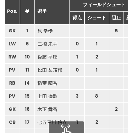
フィールドシュート
選手
Pos.
#
得点
シュート
阻止
総
泉 幸歩
GK
1
5
2
三橋 未羽
LW
6
0
1
後藤 早耶
RW
10
1
2
松田 梨璃郁
PV
11
0
1
稲葉 晴香
RB
14
上田 遥歌
PV
15
3
8
木下 舞香
GK
16
2
6
七五三掛 佑衣
CB
17
1
2