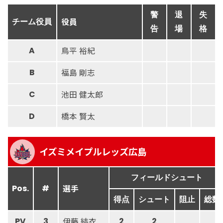
警
退
失
役員
チーム役員
告
場
格
鳥平 裕紀
A
福島 剛志
B
池田 健太郎
C
橋本 賢太
D
イズミメイプルレッズ広島
フィールドシュート
選手
Pos.
#
得点
シュート
阻止
総数
伊藤 結衣
PV
3
2
2