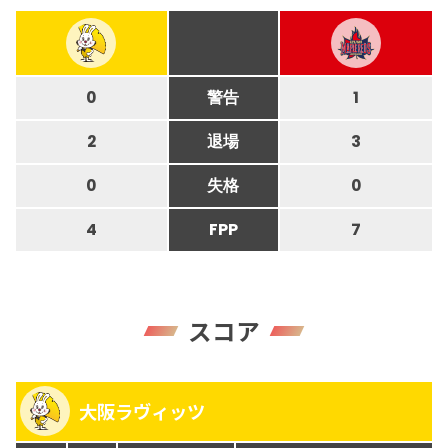
0
警告
1
2
退場
3
0
失格
0
4
FPP
7
スコア
大阪ラヴィッツ