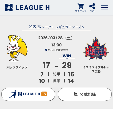
公式グッズ
SNS
2025-26 リーグＨ レギュラーシーズン
（土）
2026
03
28
13:30
明石中央体育会館
17
29
大阪ラヴィッツ
イズミメイプルレッ
ズ広島
7
15
前半
10
14
後半
公式記録