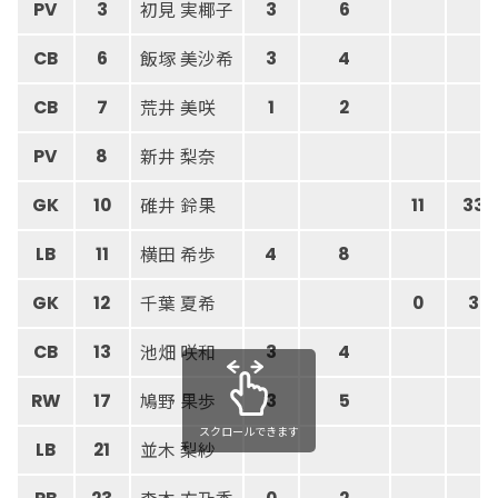
初見 実椰子
PV
3
3
6
飯塚 美沙希
CB
6
3
4
荒井 美咲
CB
7
1
2
新井 梨奈
PV
8
碓井 鈴果
GK
10
11
33
横田 希歩
LB
11
4
8
千葉 夏希
GK
12
0
3
池畑 咲和
CB
13
3
4
鳩野 果歩
RW
17
3
5
スクロールできます
並木 梨紗
LB
21