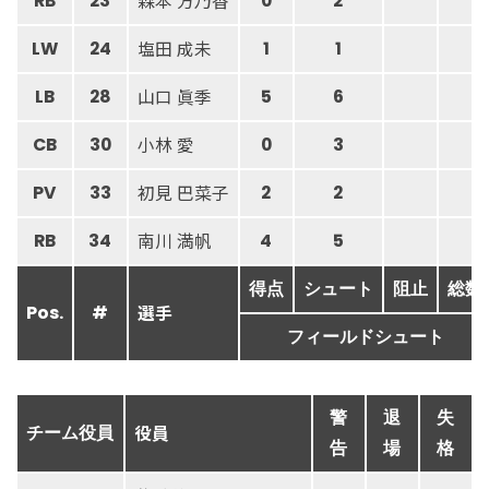
森本 方乃香
RB
23
0
2
塩田 成未
LW
24
1
1
山口 眞季
LB
28
5
6
小林 愛
CB
30
0
3
初見 巴菜子
PV
33
2
2
南川 満帆
RB
34
4
5
得点
シュート
阻止
総数
選手
Pos.
#
フィールドシュート
警
退
失
役員
チーム役員
告
場
格