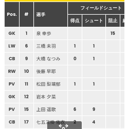
フィールドシュート
選手
Pos.
#
得点
シュート
阻止
総
泉 幸歩
GK
1
15
4
三橋 未羽
LW
6
1
1
大橋 なつみ
CB
9
0
1
後藤 早耶
RW
10
松田 梨璃郁
PV
11
1
1
岩本 夕菜
GK
12
上田 遥歌
PV
15
6
9
七五三掛 佑衣
CB
17
2
4