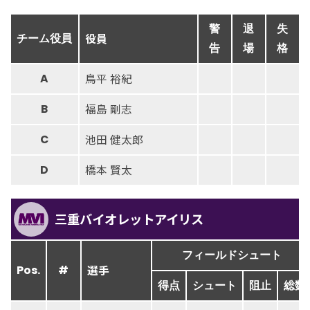
警
退
失
役員
チーム役員
告
場
格
鳥平 裕紀
A
福島 剛志
B
池田 健太郎
C
橋本 賢太
D
三重バイオレットアイリス
フィールドシュート
選手
Pos.
#
得点
シュート
阻止
総数