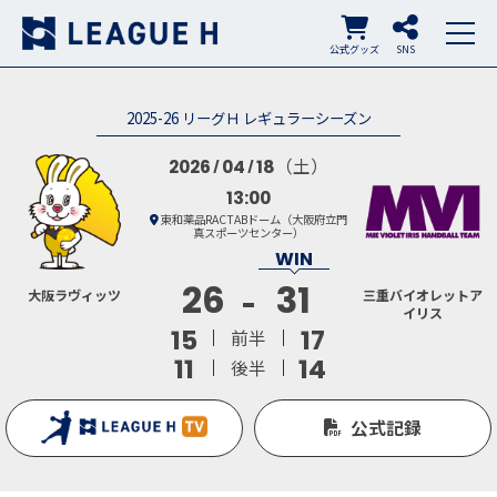
公式グッズ
SNS
2025-26 リーグＨ レギュラーシーズン
（土）
2026
04
18
13:00
東和薬品RACTABドーム（大阪府立門
真スポーツセンター）
26
31
大阪ラヴィッツ
三重バイオレットア
イリス
15
17
前半
11
14
後半
公式記録