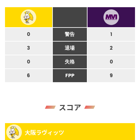
0
警告
1
3
退場
2
0
失格
0
6
FPP
9
スコア
大阪ラヴィッツ