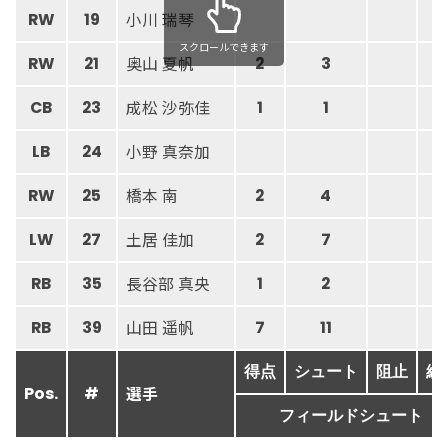
小川 瑞琴
RW
19
スクロールできます
奥山 夏帆
RW
21
2
3
成松 沙弥佳
CB
23
1
1
小野 真奈加
LB
24
橋本 南
RW
25
2
4
土居 佳加
LW
27
2
7
長谷部 真央
RB
35
1
2
山田 遥帆
RB
39
7
11
得点
シュート
阻止
総
選手
Pos.
#
フィールドシュート