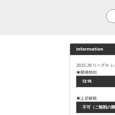
Information
2025-26 リーグ
◉開場時刻
12:15
◉土足観戦
不可（ご観戦の