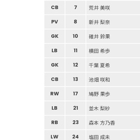
CB
7
荒井 美咲
PV
8
新井 梨奈
GK
10
碓井 鈴果
LB
11
横田 希歩
GK
12
千葉 夏希
CB
13
池畑 咲和
RW
17
鳩野 果歩
LB
21
並木 梨紗
RB
23
森本 方乃香
LW
24
塩田 成未