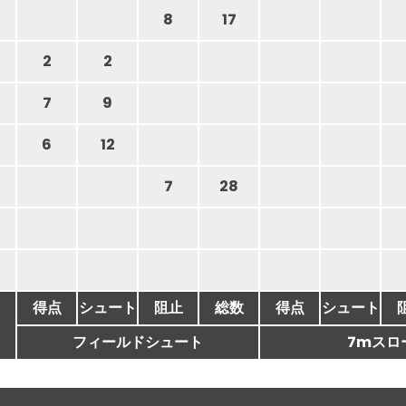
8
17
2
2
7
9
6
12
7
28
得点
シュート
阻止
総数
得点
シュート
フィールドシュート
7mスロ