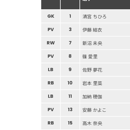
GK
1
清宮 ちひろ
PV
3
伊藤 結衣
RW
7
新沼 未央
PV
8
篠 愛里
LB
9
佐野 夢花
RB
10
岩本 里菜
LB
11
加納 穂伽
PV
13
安藤 かよこ
RB
15
高木 奈央