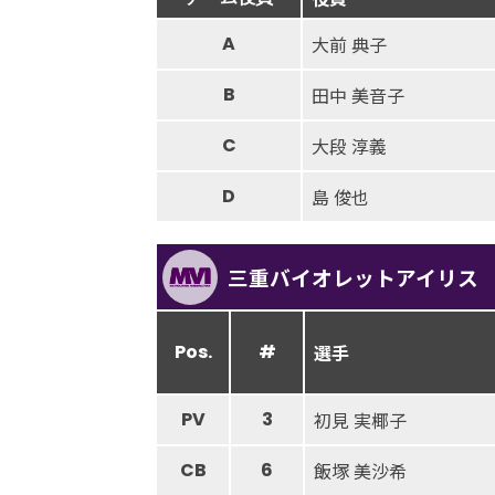
A
大前 典子
B
田中 美音子
C
大段 淳義
D
島 俊也
三重バイオレットアイリス
Pos.
#
選手
PV
3
初見 実椰子
CB
6
飯塚 美沙希