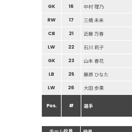
GK
16
中村 理乃
RW
17
三橋 未来
CB
21
近藤 万春
LW
22
石川 莉子
GK
23
山本 春花
LB
25
藤原 ひなた
LW
26
大田 歩果
Pos.
#
選手
チーム役員
役員