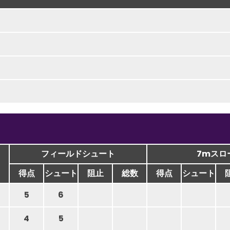
フィールドシュート
7mスロ
得点
シュート
阻止
総数
得点
シュート
5
6
4
5