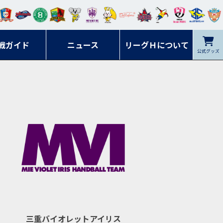
ンマ
ービ
オレ
ラヴ
フォ
イプ
ルネ
コラ
ック
名古
シラ
トピ
クヤ
ーレ
ー石
ット
ィッ
ーレ
ルレ
ード
ソン
ブル
屋
ソル
ンデ
鹿児
戦ガイド
富山
川
ニュース
アイ
ツ
リーグＨについて
岡山
ッズ
公式グッズ
佐賀
ズ岐
香川
ィー
島
リス
広島
阜
ズ
三重バイオレットアイリス