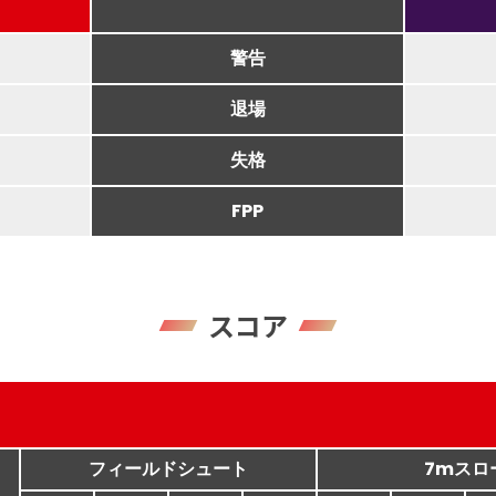
警告
退場
失格
FPP
スコア
フィールドシュート
7mスロ