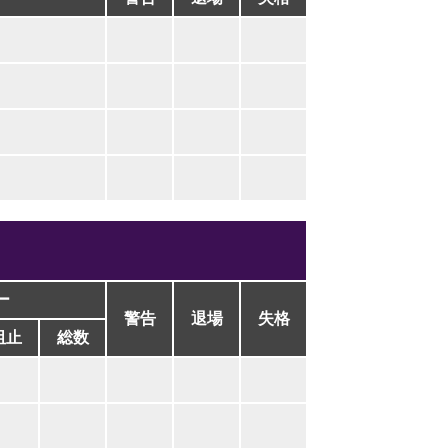
ー
警告
退場
失格
阻止
総数