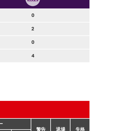
0
2
0
4
ー
警告
退場
失格