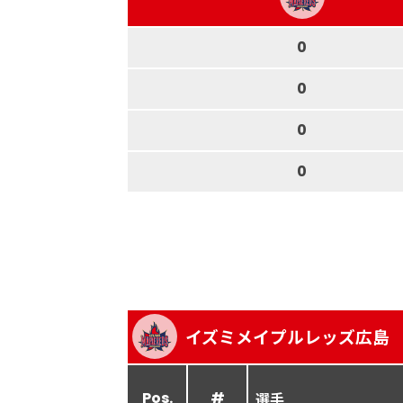
0
0
0
0
イズミメイプルレッズ広島
Pos.
#
選手