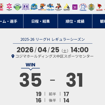
東日
オー
クス
ドリ
寺ブ
ーフ
バモ
ンウ
BM
ニッ
キン
エゾ
ハン
本レ
ソル
ター
ーム
ルー
ァル
ス大
ルヴ
東
クス
グス
ン
ドボ
ーム・選手
ガロ
埼玉
東京
日程・結果
ス
サン
コン
順位・成績
阪
ス福
観
京・
東海
刈谷
ール
ッソ
ダー
名古
岡
神奈
クラ
2025-26 リーグＨ レギュラーシーズン
宮城
屋
川
ブ
2026
04
25
14:00
（土）
コジマホールディングス中区スポーツセンター
35
31
19
17
前半
16
14
後半