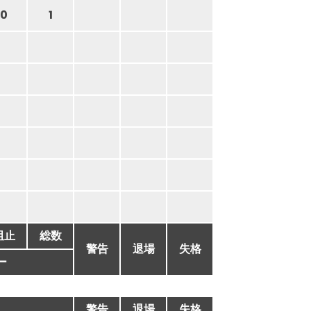
0
1
阻止
総数
警告
退場
失格
ー
警告
退場
失格