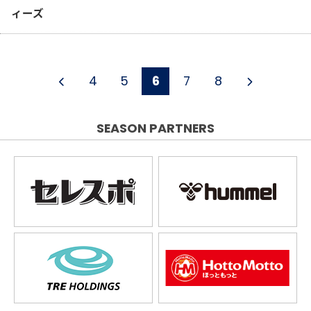
ィーズ
4
5
6
7
8
SEASON PARTNERS